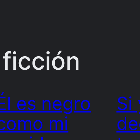
:
ficción
Él es negro
Si 
como mi
de