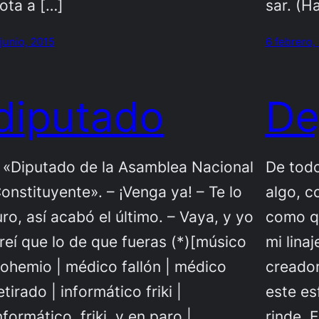
ota a […]
sar. (H
 junio, 2015
6 febrero,
diputado
De
 «Diputado de la Asamblea Nacional
De tod
onstituyente». – ¡Venga ya! – Te lo
algo, c
uro, así acabó el último. – Vaya, y yo
como qu
reí que lo de que fueras (*)[músico
mi linaj
ohemio | médico fallón | médico
creador
etirado | informático friki |
este es
nformático, friki, y en paro |
rinde. 