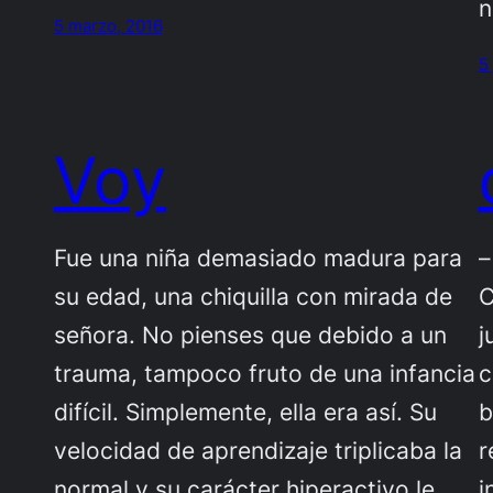
n
5 marzo, 2016
5
Voy
Fue una niña demasiado madura para
–
su edad, una chiquilla con mirada de
C
señora. No pienses que debido a un
j
trauma, tampoco fruto de una infancia
c
difícil. Simplemente, ella era así. Su
b
velocidad de aprendizaje triplicaba la
r
normal y su carácter hiperactivo le
i