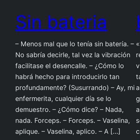
Sin bateria
– Menos mal que lo tenía sin batería. –
«
No sabría decirle, tal vez la vibración
r
facilitase el desencalle. – ¿Cómo lo
v
habrá hecho para introducirlo tan
t
profundamente? (Susurrando) – Ay, mi
a
enfermerita, cualquier día se lo
g
demuestro. – ¿Cómo dice? – Nada,
a
nada. Forceps. – Forceps. – Vaselina,
s
aplique. – Vaselina, aplico. – A […]
c