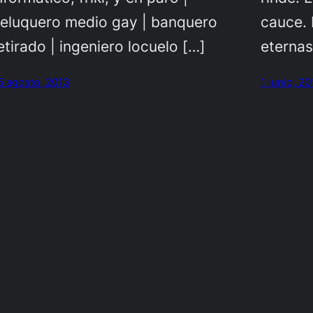
eluquero medio gay | banquero
cauce. 
etirado | ingeniero locuelo […]
eternas
5 agosto, 2013
1 junio, 20