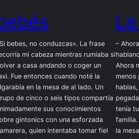
bebés
La
Si bebes, no conduzcas». La frase
– Ahor
ecorría mi cabeza mientras rumiaba si
habland
olver a casa andando o coger un
Ahora m
axi. Fue entonces cuando noté la
menos 
lgarabía en la mesa de al lado. Un
hablas,
rupo de cinco o seis tipos compartía
pegada
nimadamente sus conocimientos
tenía t
obre gintonics con una esforzada
familia
amarera, quien intentaba tomar fiel
la mes