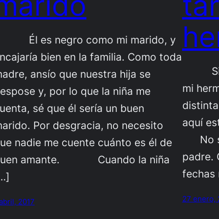
marido
ta
he
l es negro como mi marido, y
ncajaría bien en la familia. Como toda
Si ya 
adre, ansío que nuestra hija se
mi her
espose y, por lo que la niña me
distint
uenta, sé que él sería un buen
aquí e
arido. Por desgracia, no necesito
No se 
ue nadie me cuente cuánto es él de
padre. 
buen amante. Cuando la niña
fechas
…]
27 enero,
abril, 2017