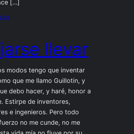
ace […]
 2014
jarse llevar
os modos tengo que inventar
omo que me llamo Guillotin, y
e debo hacer, y haré, honor a
e. Estirpe de inventores,
es e ingenieros. Pero todo
fuerzo no me cunde, no me
Esta vida mía no fluye por su