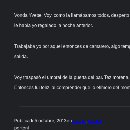
Vonda Yvette, Voy, como la llamábamos todos, despertó el
le había yo regalado la noche anterior.
Trabajaba yo por aquel entonces de camarero, algo tempora
salida.
Voy traspasó el umbral de la puerta del bar. Tez morena
Entonces fui feliz, al comprender que lo efímero del mo
Publicado
5 octubre, 2013
en
ficción
, 
relatos
por
toni